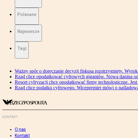
Polecane
Najnowsze
Tagi
Ważny spór o doręczanie decyzji fiskusa rozstrzygnięty. Wyr
Rząd chce opodatkować cyfrowych gigantów. Nowa danina od
Resort cyfryzacji chce opodatkować firmy technologiczne. Jest
Rząd chce podatku cyfrowego. Wicepremier mówi o naśladow
KONTAKT
O nas
Kontakt