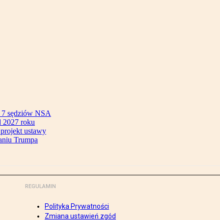
ok 7 sędziów NSA
 2027 roku
 projekt ustawy
aniu Trumpa
REGULAMIN
Polityka Prywatności
Zmiana ustawień zgód