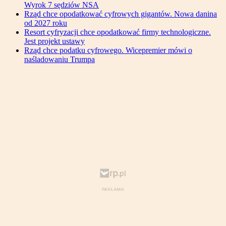
Wyrok 7 sędziów NSA
Rząd chce opodatkować cyfrowych gigantów. Nowa danina
od 2027 roku
Resort cyfryzacji chce opodatkować firmy technologiczne.
Jest projekt ustawy
Rząd chce podatku cyfrowego. Wicepremier mówi o
naśladowaniu Trumpa