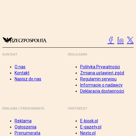
KONTAKT
REGULAMIN
O nas
Polityka Prywatności
Kontakt
Zmiana ustawień zgód
Napisz do nas
Regulamin serwisu
Informacje o nadawcy
Deklaracja dostępności
REKLAMA I PRENUMERATA
PARTNERZY
Reklama
E-kiosk.pl
Ogłoszenia
E-gazety.pl
Prenumerata
Nexto.pl