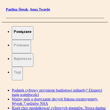
Paulina Ślęzak
,
Anna Twardo
Powiązane
Polecane
Najnowsze
Tagi
Podatek cyfrowy przyniesie budżetowi miliardy? Eksperci
mają wątpliwości
Ważny spór o doręczanie decyzji fiskusa rozstrzygnięty.
Wyrok 7 sędziów NSA
Rząd chce opodatkować cyfrowych gigantów. Nowa danina