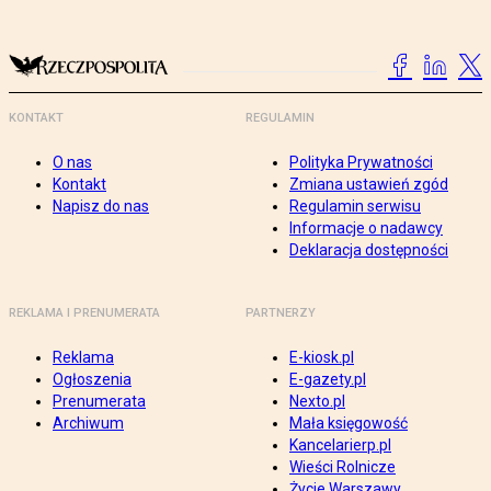
KONTAKT
REGULAMIN
O nas
Polityka Prywatności
Kontakt
Zmiana ustawień zgód
Napisz do nas
Regulamin serwisu
Informacje o nadawcy
Deklaracja dostępności
REKLAMA I PRENUMERATA
PARTNERZY
Reklama
E-kiosk.pl
Ogłoszenia
E-gazety.pl
Prenumerata
Nexto.pl
Archiwum
Mała księgowość
Kancelarierp.pl
Wieści Rolnicze
Życie Warszawy