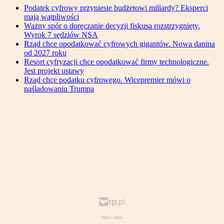
Podatek cyfrowy przyniesie budżetowi miliardy? Eksperci
mają wątpliwości
Ważny spór o doręczanie decyzji fiskusa rozstrzygnięty.
Wyrok 7 sędziów NSA
Rząd chce opodatkować cyfrowych gigantów. Nowa danina
od 2027 roku
Resort cyfryzacji chce opodatkować firmy technologiczne.
Jest projekt ustawy
Rząd chce podatku cyfrowego. Wicepremier mówi o
naśladowaniu Trumpa