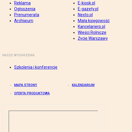
Reklama
E-kiosk.pl
Ogłoszenia
E-gazety.pl
Prenumerata
Nexto.pl
Archiwum
Mała księgowość
Kancelarierp.pl
Wieści Rolnicze
Życie Warszawy
NASZE WYDARZENIA
Szkolenia i konferencje
MAPA STRONY
KALENDARIUM
OFERTA PRODUKTOWA