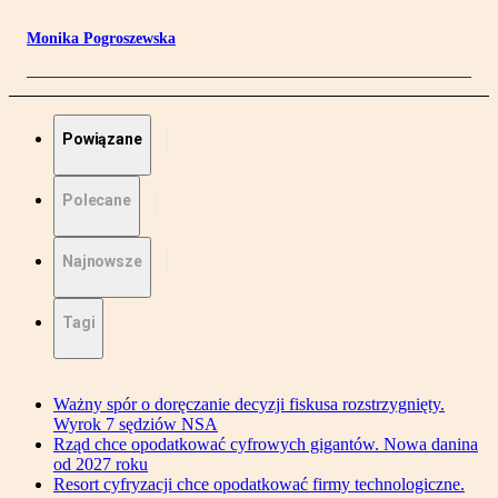
Monika Pogroszewska
Powiązane
Polecane
Najnowsze
Tagi
Ważny spór o doręczanie decyzji fiskusa rozstrzygnięty.
Wyrok 7 sędziów NSA
Rząd chce opodatkować cyfrowych gigantów. Nowa danina
od 2027 roku
Resort cyfryzacji chce opodatkować firmy technologiczne.