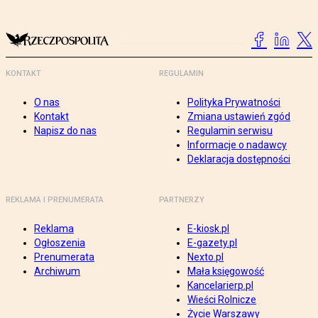
KONTAKT
REGULAMIN
O nas
Polityka Prywatności
Kontakt
Zmiana ustawień zgód
Napisz do nas
Regulamin serwisu
Informacje o nadawcy
Deklaracja dostępności
REKLAMA I PRENUMERATA
PARTNERZY
Reklama
E-kiosk.pl
Ogłoszenia
E-gazety.pl
Prenumerata
Nexto.pl
Archiwum
Mała księgowość
Kancelarierp.pl
Wieści Rolnicze
Życie Warszawy