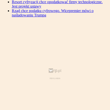
Resort cyfryzacji chce opodatkować firmy technologiczne.
Jest projekt ustawy
Rząd chce podatku cyfrowego. Wicepremier mówi o
naśladowaniu Trumpa