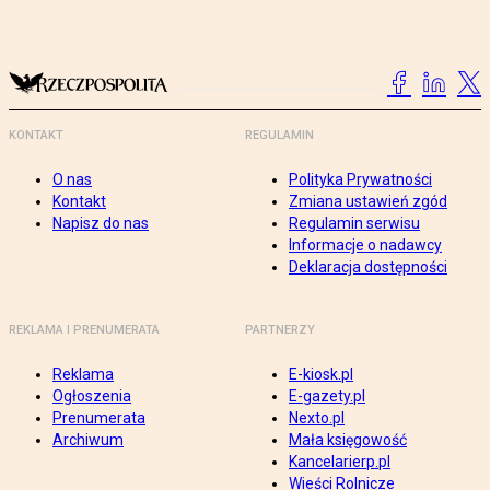
KONTAKT
REGULAMIN
O nas
Polityka Prywatności
Kontakt
Zmiana ustawień zgód
Napisz do nas
Regulamin serwisu
Informacje o nadawcy
Deklaracja dostępności
REKLAMA I PRENUMERATA
PARTNERZY
Reklama
E-kiosk.pl
Ogłoszenia
E-gazety.pl
Prenumerata
Nexto.pl
Archiwum
Mała księgowość
Kancelarierp.pl
Wieści Rolnicze