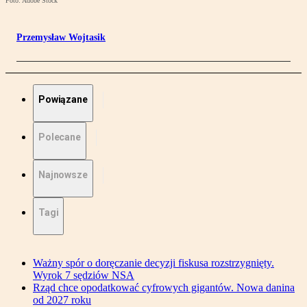
Foto: Adobe Stock
Przemysław Wojtasik
Powiązane
Polecane
Najnowsze
Tagi
Ważny spór o doręczanie decyzji fiskusa rozstrzygnięty.
Wyrok 7 sędziów NSA
Rząd chce opodatkować cyfrowych gigantów. Nowa danina
od 2027 roku