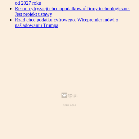
od 2027 roku
Resort cyfryzacji chce opodatkować firmy technologiczne.
Jest projekt ustawy
Rząd chce podatku cyfrowego. Wicepremier mówi o
naśladowaniu Trumpa