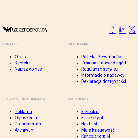
KONTAKT
REGULAMIN
O nas
Polityka Prywatności
Kontakt
Zmiana ustawień zgód
Napisz do nas
Regulamin serwisu
Informacje o nadawcy
Deklaracja dostępności
REKLAMA I PRENUMERATA
PARTNERZY
Reklama
E-kiosk.pl
Ogłoszenia
E-gazety.pl
Prenumerata
Nexto.pl
Archiwum
Mała księgowość
Kancelarierp.pl