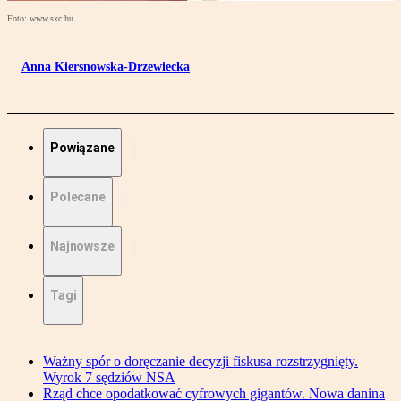
Foto: www.sxc.hu
Anna Kiersnowska-Drzewiecka
Powiązane
Polecane
Najnowsze
Tagi
Ważny spór o doręczanie decyzji fiskusa rozstrzygnięty.
Wyrok 7 sędziów NSA
Rząd chce opodatkować cyfrowych gigantów. Nowa danina