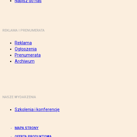
Napisz do nas
REKLAMA I PRENUMERATA
Reklama
Ogłoszenia
Prenumerata
Archiwum
NASZE WYDARZENIA
Szkolenia i konferencje
MAPA STRONY
OFERTA PRODUKTOWA