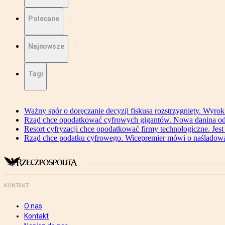
Polecane
Najnowsze
Tagi
Ważny spór o doręczanie decyzji fiskusa rozstrzygnięty. Wyr
Rząd chce opodatkować cyfrowych gigantów. Nowa danina od
Resort cyfryzacji chce opodatkować firmy technologiczne. Jest
Rząd chce podatku cyfrowego. Wicepremier mówi o naśladow
KONTAKT
O nas
Kontakt