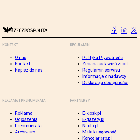
KONTAKT
REGULAMIN
O nas
Polityka Prywatności
Kontakt
Zmiana ustawień zgód
Napisz do nas
Regulamin serwisu
Informacje o nadawcy
Deklaracja dostępności
REKLAMA I PRENUMERATA
PARTNERZY
Reklama
E-kiosk.pl
Ogłoszenia
E-gazety.pl
Prenumerata
Nexto.pl
Archiwum
Mała księgowość
Kancelarierp.pl