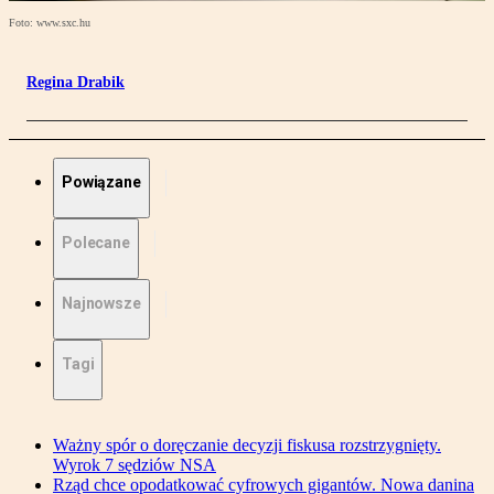
Foto: www.sxc.hu
Regina Drabik
Powiązane
Polecane
Najnowsze
Tagi
Ważny spór o doręczanie decyzji fiskusa rozstrzygnięty.
Wyrok 7 sędziów NSA
Rząd chce opodatkować cyfrowych gigantów. Nowa danina