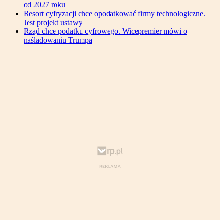
od 2027 roku
Resort cyfryzacji chce opodatkować firmy technologiczne.
Jest projekt ustawy
Rząd chce podatku cyfrowego. Wicepremier mówi o
naśladowaniu Trumpa