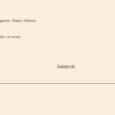
!
azyny: Nauka i Historia.
ki i ze świata.
Zaloguj się