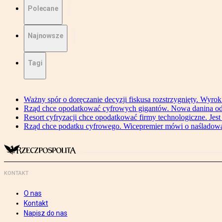
Polecane
Najnowsze
Tagi
Ważny spór o doręczanie decyzji fiskusa rozstrzygnięty. Wyr
Rząd chce opodatkować cyfrowych gigantów. Nowa danina od
Resort cyfryzacji chce opodatkować firmy technologiczne. Jest
Rząd chce podatku cyfrowego. Wicepremier mówi o naśladow
KONTAKT
O nas
Kontakt
Napisz do nas