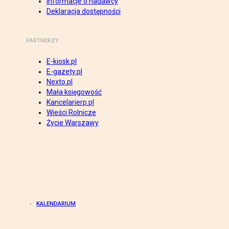
Informacje o nadawcy
Deklaracja dostępności
PARTNERZY
E-kiosk.pl
E-gazety.pl
Nexto.pl
Mała księgowość
Kancelarierp.pl
Wieści Rolnicze
Życie Warszawy
KALENDARIUM