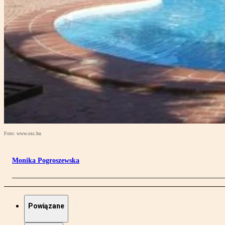
Foto: www.sxc.hu
Monika Pogroszewska
Powiązane