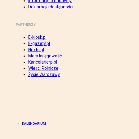
Informacje o nadawcy
Deklaracja dostępności
PARTNERZY
E-kiosk.pl
E-gazety.pl
Nexto.pl
Mała księgowość
Kancelarierp.pl
Wieści Rolnicze
Życie Warszawy
KALENDARIUM