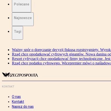
Polecane
Najnowsze
Tagi
Ważny spór o doręczanie decyzji fiskusa rozstrzygnięty. Wyr
Rząd chce opodatkować cyfrowych gigantów. Nowa danina od
Resort cyfryzacji chce opodatkować firmy technologiczne. Jest
Rząd chce podatku cyfrowego. Wicepremier mówi o naśladow
KONTAKT
O nas
Kontakt
Napisz do nas