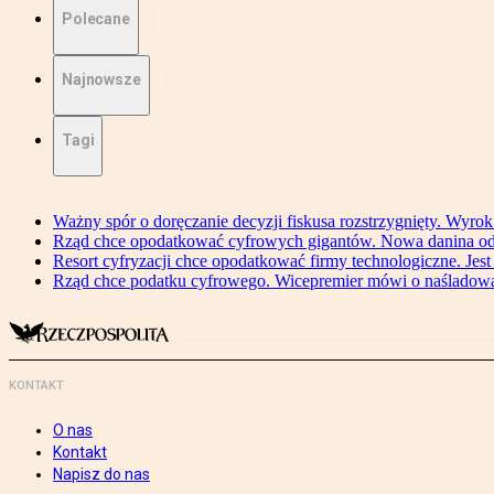
Polecane
Najnowsze
Tagi
Ważny spór o doręczanie decyzji fiskusa rozstrzygnięty. Wyr
Rząd chce opodatkować cyfrowych gigantów. Nowa danina od
Resort cyfryzacji chce opodatkować firmy technologiczne. Jest
Rząd chce podatku cyfrowego. Wicepremier mówi o naśladow
KONTAKT
O nas
Kontakt
Napisz do nas