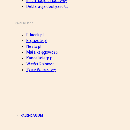
Informacje o nadawcy
Deklaracja dostępności
PARTNERZY
E-kiosk.pl
E-gazety.pl
Nexto.pl
Mała księgowość
Kancelarierp.pl
Wieści Rolnicze
Życie Warszawy
KALENDARIUM