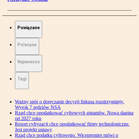
Powiązane
Polecane
Najnowsze
Tagi
Ważny spór o doręczanie decyzji fiskusa rozstrzygnięty.
Wyrok 7 sędziów NSA
Rząd chce opodatkować cyfrowych gigantów. Nowa danina
od 2027 roku
Resort cyfryzacji chce opodatkować firmy technologiczne.
Jest projekt ustawy
Rząd chce podatku cyfrowego. Wicepremier mówi o