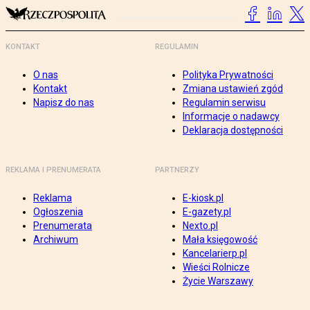
KONTAKT
REGULAMIN
O nas
Polityka Prywatności
Kontakt
Zmiana ustawień zgód
Napisz do nas
Regulamin serwisu
Informacje o nadawcy
Deklaracja dostępności
REKLAMA I PRENUMERATA
PARTNERZY
Reklama
E-kiosk.pl
Ogłoszenia
E-gazety.pl
Prenumerata
Nexto.pl
Archiwum
Mała księgowość
Kancelarierp.pl
Wieści Rolnicze
Życie Warszawy