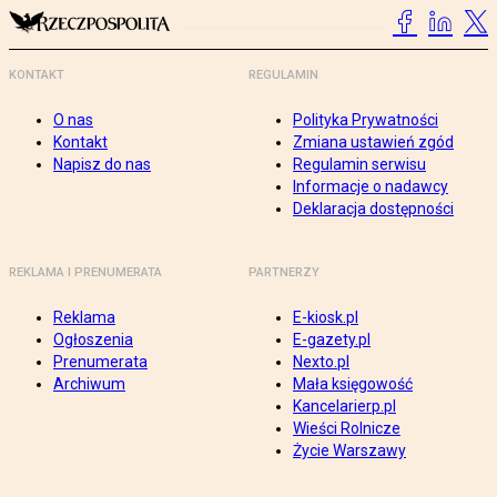
KONTAKT
REGULAMIN
O nas
Polityka Prywatności
Kontakt
Zmiana ustawień zgód
Napisz do nas
Regulamin serwisu
Informacje o nadawcy
Deklaracja dostępności
REKLAMA I PRENUMERATA
PARTNERZY
Reklama
E-kiosk.pl
Ogłoszenia
E-gazety.pl
Prenumerata
Nexto.pl
Archiwum
Mała księgowość
Kancelarierp.pl
Wieści Rolnicze
Życie Warszawy