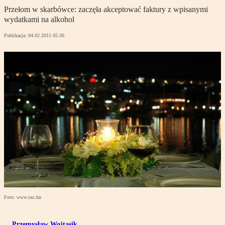
Przełom w skarbówce: zaczęła akceptować faktury z wpisanymi
wydatkami na alkohol
Publikacja:
04.02.2015 05:30
Foto: www.sxc.hu
Przemysław Wojtasik