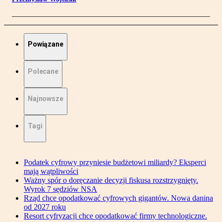
Powiązane
Polecane
Najnowsze
Tagi
Podatek cyfrowy przyniesie budżetowi miliardy? Eksperci
mają wątpliwości
Ważny spór o doręczanie decyzji fiskusa rozstrzygnięty.
Wyrok 7 sędziów NSA
Rząd chce opodatkować cyfrowych gigantów. Nowa danina
od 2027 roku
Resort cyfryzacji chce opodatkować firmy technologiczne.