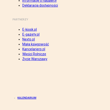
Informacje o nadawcy
Deklaracja dostępności
PARTNERZY
E-kiosk.pl
E-gazety.pl
Nexto.pl
Mała księgowość
Kancelarierp.pl
Wieści Rolnicze
Życie Warszawy
KALENDARIUM