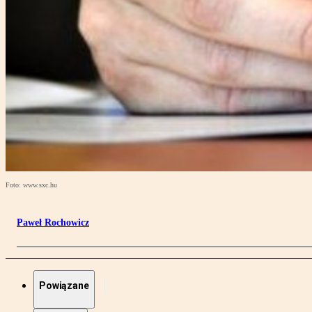
Foto: www.sxc.hu
Paweł Rochowicz
Powiązane