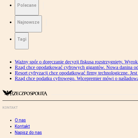
Polecane
Najnowsze
Tagi
Ważny spór o doręczanie decyzji fiskusa rozstrzygnięty. Wyr
Rząd chce opodatkować cyfrowych gigantów. Nowa danina od
Resort cyfryzacji chce opodatkować firmy technologiczne. Jest
Rząd chce podatku cyfrowego. Wicepremier mówi o naśladow
KONTAKT
O nas
Kontakt
Napisz do nas