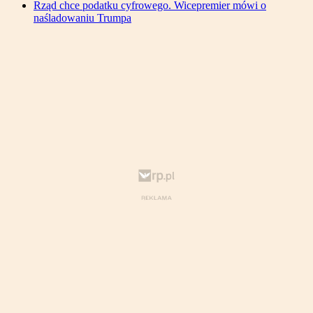
Rząd chce podatku cyfrowego. Wicepremier mówi o
naśladowaniu Trumpa