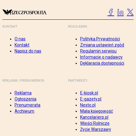
KONTAKT
REGULAMIN
O nas
Polityka Prywatności
Kontakt
Zmiana ustawień zgód
Napisz do nas
Regulamin serwisu
Informacje o nadawcy
Deklaracja dostępności
REKLAMA I PRENUMERATA
PARTNERZY
Reklama
E-kiosk.pl
Ogłoszenia
E-gazety.pl
Prenumerata
Nexto.pl
Archiwum
Mała księgowość
Kancelarierp.pl
Wieści Rolnicze
Życie Warszawy