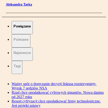
Aleksandra Tarka
Powiązane
Polecane
Najnowsze
Tagi
Ważny spór o doręczanie decyzji fiskusa rozstrzygnięty.
Wyrok 7 sędziów NSA
Rząd chce opodatkować cyfrowych gigantów. Nowa danina
od 2027 roku
Resort cyfryzacji chce opodatkować firmy technologiczne.
Jest projekt ustawy