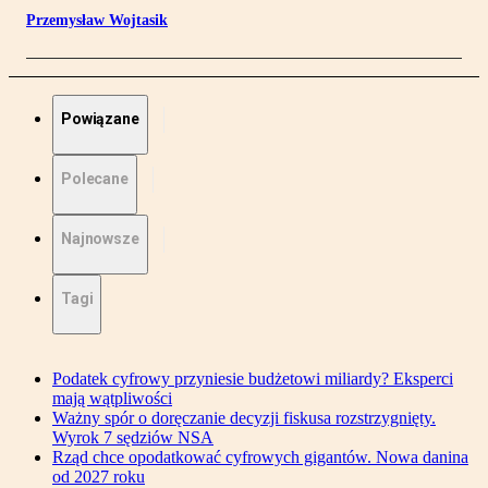
Przemysław Wojtasik
Powiązane
Polecane
Najnowsze
Tagi
Podatek cyfrowy przyniesie budżetowi miliardy? Eksperci
mają wątpliwości
Ważny spór o doręczanie decyzji fiskusa rozstrzygnięty.
Wyrok 7 sędziów NSA
Rząd chce opodatkować cyfrowych gigantów. Nowa danina
od 2027 roku