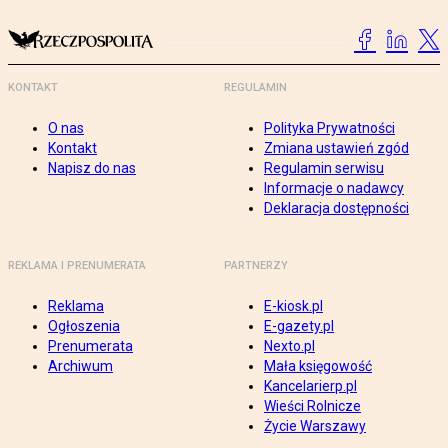
KONTAKT
REGULAMIN
O nas
Polityka Prywatności
Kontakt
Zmiana ustawień zgód
Napisz do nas
Regulamin serwisu
Informacje o nadawcy
Deklaracja dostępności
REKLAMA I PRENUMERATA
PARTNERZY
Reklama
E-kiosk.pl
Ogłoszenia
E-gazety.pl
Prenumerata
Nexto.pl
Archiwum
Mała księgowość
Kancelarierp.pl
Wieści Rolnicze
Życie Warszawy