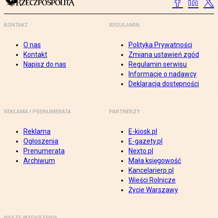
KONTAKT
REGULAMIN
O nas
Polityka Prywatności
Kontakt
Zmiana ustawień zgód
Napisz do nas
Regulamin serwisu
Informacje o nadawcy
Deklaracja dostępności
REKLAMA I PRENUMERATA
PARTNERZY
Reklama
E-kiosk.pl
Ogłoszenia
E-gazety.pl
Prenumerata
Nexto.pl
Archiwum
Mała księgowość
Kancelarierp.pl
Wieści Rolnicze
Życie Warszawy
NASZE WYDARZENIA