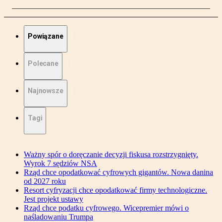
Powiązane
Polecane
Najnowsze
Tagi
Ważny spór o doręczanie decyzji fiskusa rozstrzygnięty.
Wyrok 7 sędziów NSA
Rząd chce opodatkować cyfrowych gigantów. Nowa danina
od 2027 roku
Resort cyfryzacji chce opodatkować firmy technologiczne.
Jest projekt ustawy
Rząd chce podatku cyfrowego. Wicepremier mówi o
naśladowaniu Trumpa