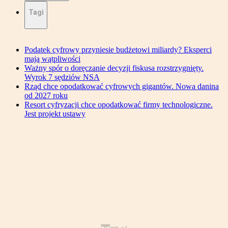
Tagi
Podatek cyfrowy przyniesie budżetowi miliardy? Eksperci
mają wątpliwości
Ważny spór o doręczanie decyzji fiskusa rozstrzygnięty.
Wyrok 7 sędziów NSA
Rząd chce opodatkować cyfrowych gigantów. Nowa danina
od 2027 roku
Resort cyfryzacji chce opodatkować firmy technologiczne.
Jest projekt ustawy