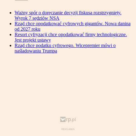
Ważny spór o doręczanie decyzji fiskusa rozstrzygnięty.
Wyrok 7 sędziów NSA
Rząd chce opodatkować cyfrowych gigantów. Nowa danina
od 2027 roku
Resort cyfryzacji chce opodatkować firmy technologiczne.
Jest projekt ustawy
Rząd chce podatku cyfrowego. Wicepremier mówi o
naśladowaniu Trumpa