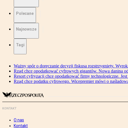
Polecane
Najnowsze
Tagi
Ważny spór o doręczanie decyzji fiskusa rozstrzygnięty. Wyr
Rząd chce opodatkować cyfrowych gigantów. Nowa danina od
Resort cyfryzacji chce opodatkować firmy technologiczne. Jest
Rząd chce podatku cyfrowego. Wicepremier mówi o naśladow
KONTAKT
O nas
Kontakt