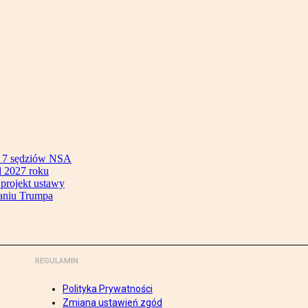
ok 7 sędziów NSA
 2027 roku
 projekt ustawy
aniu Trumpa
REGULAMIN
Polityka Prywatności
Zmiana ustawień zgód