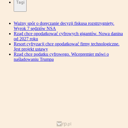
Tagi
Ważny spór o doręczanie decyzji fiskusa rozstrzygnięty.
Wyrok 7 sędziów NSA
Rząd chce opodatkować cyfrowych gigantów. Nowa danina
od 2027 roku
Resort cyfryzacji chce opodatkować firmy technologiczne.
Jest projekt ustawy
Rząd chce podatku cyfrowego. Wicepremier mówi o
naśladowaniu Trumpa