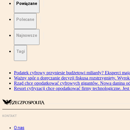
Powiązane
Polecane
Najnowsze
Tagi
Podatek cyfrowy przyniesie budżetowi miliardy? Eksperci maj
Ważny spór o doręczanie decyzji fiskusa rozstrzygnięty. Wyr
Rząd chce opodatkować cyfrowych gigantów. Nowa danina od
Resort cyfryzacji chce opodatkować firmy technologiczne. Jest
KONTAKT
O nas