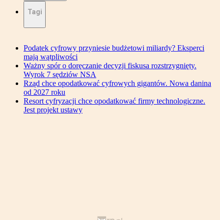
Tagi
Podatek cyfrowy przyniesie budżetowi miliardy? Eksperci
mają wątpliwości
Ważny spór o doręczanie decyzji fiskusa rozstrzygnięty.
Wyrok 7 sędziów NSA
Rząd chce opodatkować cyfrowych gigantów. Nowa danina
od 2027 roku
Resort cyfryzacji chce opodatkować firmy technologiczne.
Jest projekt ustawy