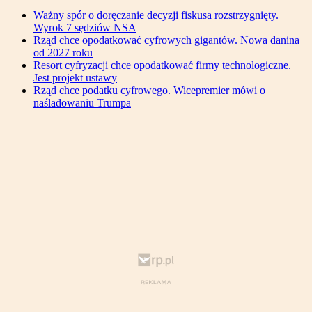
Ważny spór o doręczanie decyzji fiskusa rozstrzygnięty.
Wyrok 7 sędziów NSA
Rząd chce opodatkować cyfrowych gigantów. Nowa danina
od 2027 roku
Resort cyfryzacji chce opodatkować firmy technologiczne.
Jest projekt ustawy
Rząd chce podatku cyfrowego. Wicepremier mówi o
naśladowaniu Trumpa