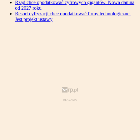
Rząd chce opodatkować cyfrowych gigantów. Nowa danina
od 2027 roku
Resort cyfryzacji chce opodatkować firmy technologiczne.
Jest projekt ustawy