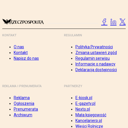
KONTAKT
REGULAMIN
O nas
Polityka Prywatności
Kontakt
Zmiana ustawień zgód
Napisz do nas
Regulamin serwisu
Informacje o nadawcy
Deklaracja dostępności
REKLAMA I PRENUMERATA
PARTNERZY
Reklama
E-kiosk.pl
Ogłoszenia
E-gazety.pl
Prenumerata
Nexto.pl
Archiwum
Mała księgowość
Kancelarierp.pl
Wieści Rolnicze