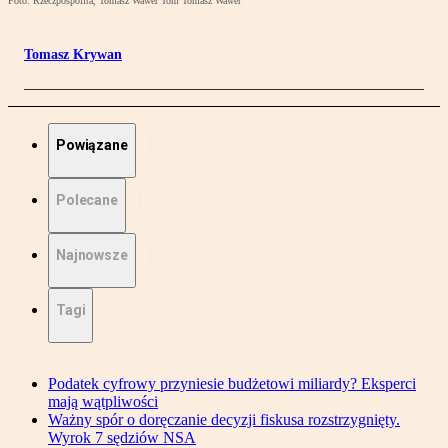
Foto: Rzeczpospolita, Tomasz Wawer Tom Tomasz Wawer
Tomasz Krywan
Powiązane
Polecane
Najnowsze
Tagi
Podatek cyfrowy przyniesie budżetowi miliardy? Eksperci
mają wątpliwości
Ważny spór o doręczanie decyzji fiskusa rozstrzygnięty.
Wyrok 7 sędziów NSA