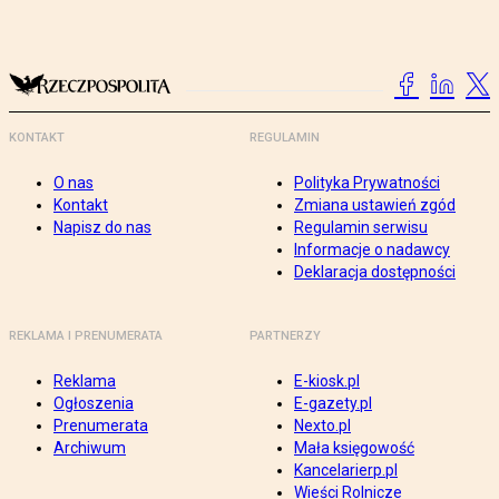
KONTAKT
REGULAMIN
O nas
Polityka Prywatności
Kontakt
Zmiana ustawień zgód
Napisz do nas
Regulamin serwisu
Informacje o nadawcy
Deklaracja dostępności
REKLAMA I PRENUMERATA
PARTNERZY
Reklama
E-kiosk.pl
Ogłoszenia
E-gazety.pl
Prenumerata
Nexto.pl
Archiwum
Mała księgowość
Kancelarierp.pl
Wieści Rolnicze