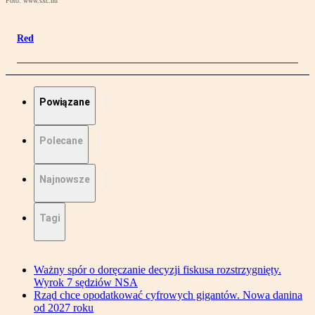
Foto: www.sxc.hu
Red
Powiązane
Polecane
Najnowsze
Tagi
Ważny spór o doręczanie decyzji fiskusa rozstrzygnięty.
Wyrok 7 sędziów NSA
Rząd chce opodatkować cyfrowych gigantów. Nowa danina
od 2027 roku