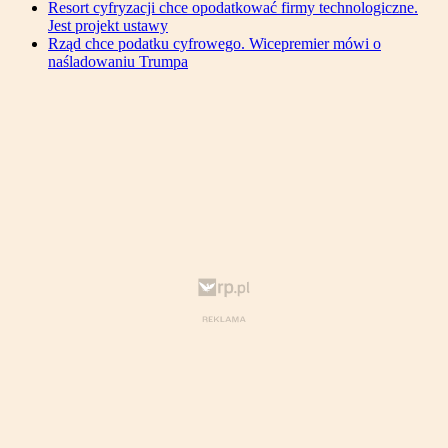
Resort cyfryzacji chce opodatkować firmy technologiczne.
Jest projekt ustawy
Rząd chce podatku cyfrowego. Wicepremier mówi o
naśladowaniu Trumpa