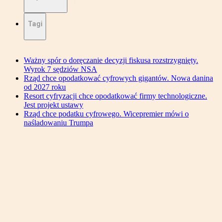
Tagi
Ważny spór o doręczanie decyzji fiskusa rozstrzygnięty.
Wyrok 7 sędziów NSA
Rząd chce opodatkować cyfrowych gigantów. Nowa danina
od 2027 roku
Resort cyfryzacji chce opodatkować firmy technologiczne.
Jest projekt ustawy
Rząd chce podatku cyfrowego. Wicepremier mówi o
naśladowaniu Trumpa