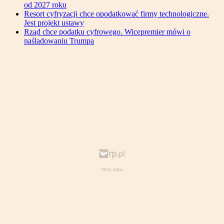
od 2027 roku
Resort cyfryzacji chce opodatkować firmy technologiczne.
Jest projekt ustawy
Rząd chce podatku cyfrowego. Wicepremier mówi o
naśladowaniu Trumpa