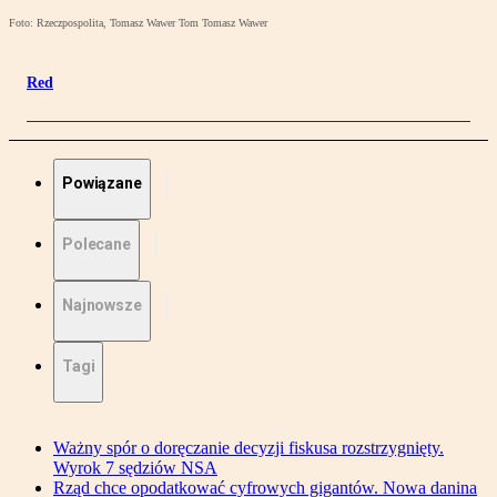
Foto: Rzeczpospolita, Tomasz Wawer Tom Tomasz Wawer
Red
Powiązane
Polecane
Najnowsze
Tagi
Ważny spór o doręczanie decyzji fiskusa rozstrzygnięty.
Wyrok 7 sędziów NSA
Rząd chce opodatkować cyfrowych gigantów. Nowa danina