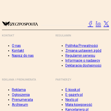
KONTAKT
REGULAMIN
O nas
Polityka Prywatności
Kontakt
Zmiana ustawień zgód
Napisz do nas
Regulamin serwisu
Informacje o nadawcy
Deklaracja dostępności
REKLAMA I PRENUMERATA
PARTNERZY
Reklama
E-kiosk.pl
Ogłoszenia
E-gazety.pl
Prenumerata
Nexto.pl
Archiwum
Mała księgowość
Kancelarierp.pl