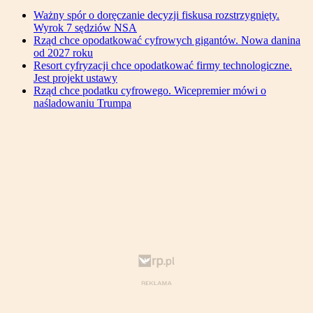
Ważny spór o doręczanie decyzji fiskusa rozstrzygnięty.
Wyrok 7 sędziów NSA
Rząd chce opodatkować cyfrowych gigantów. Nowa danina
od 2027 roku
Resort cyfryzacji chce opodatkować firmy technologiczne.
Jest projekt ustawy
Rząd chce podatku cyfrowego. Wicepremier mówi o
naśladowaniu Trumpa