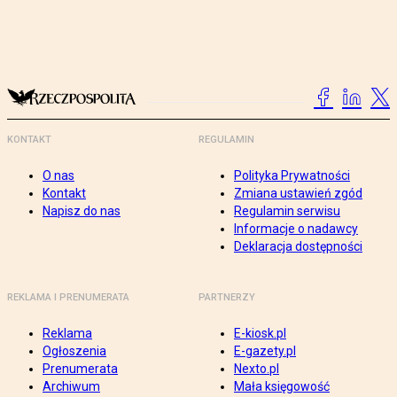
KONTAKT
REGULAMIN
O nas
Polityka Prywatności
Kontakt
Zmiana ustawień zgód
Napisz do nas
Regulamin serwisu
Informacje o nadawcy
Deklaracja dostępności
REKLAMA I PRENUMERATA
PARTNERZY
Reklama
E-kiosk.pl
Ogłoszenia
E-gazety.pl
Prenumerata
Nexto.pl
Archiwum
Mała księgowość