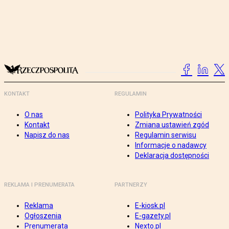
KONTAKT
REGULAMIN
O nas
Polityka Prywatności
Kontakt
Zmiana ustawień zgód
Napisz do nas
Regulamin serwisu
Informacje o nadawcy
Deklaracja dostępności
REKLAMA I PRENUMERATA
PARTNERZY
Reklama
E-kiosk.pl
Ogłoszenia
E-gazety.pl
Prenumerata
Nexto.pl