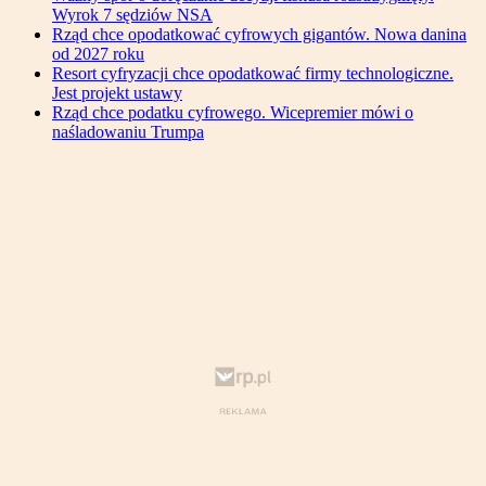
Wyrok 7 sędziów NSA
Rząd chce opodatkować cyfrowych gigantów. Nowa danina
od 2027 roku
Resort cyfryzacji chce opodatkować firmy technologiczne.
Jest projekt ustawy
Rząd chce podatku cyfrowego. Wicepremier mówi o
naśladowaniu Trumpa