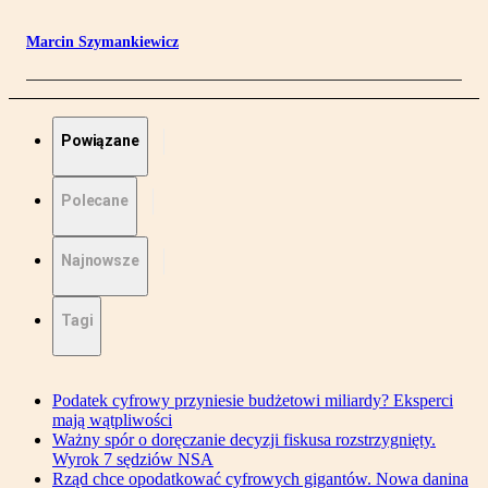
Marcin Szymankiewicz
Powiązane
Polecane
Najnowsze
Tagi
Podatek cyfrowy przyniesie budżetowi miliardy? Eksperci
mają wątpliwości
Ważny spór o doręczanie decyzji fiskusa rozstrzygnięty.
Wyrok 7 sędziów NSA
Rząd chce opodatkować cyfrowych gigantów. Nowa danina