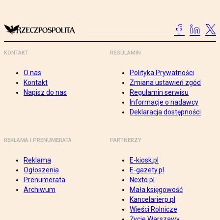
KONTAKT
REGULAMIN
O nas
Polityka Prywatności
Kontakt
Zmiana ustawień zgód
Napisz do nas
Regulamin serwisu
Informacje o nadawcy
Deklaracja dostępności
REKLAMA I PRENUMERATA
PARTNERZY
Reklama
E-kiosk.pl
Ogłoszenia
E-gazety.pl
Prenumerata
Nexto.pl
Archiwum
Mała księgowość
Kancelarierp.pl
Wieści Rolnicze
Życie Warszawy