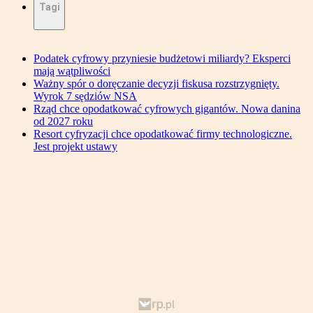
Tagi
Podatek cyfrowy przyniesie budżetowi miliardy? Eksperci
mają wątpliwości
Ważny spór o doręczanie decyzji fiskusa rozstrzygnięty.
Wyrok 7 sędziów NSA
Rząd chce opodatkować cyfrowych gigantów. Nowa danina
od 2027 roku
Resort cyfryzacji chce opodatkować firmy technologiczne.
Jest projekt ustawy