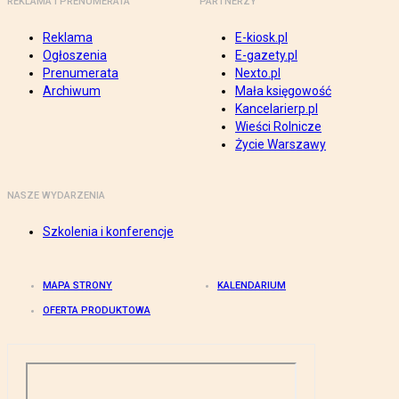
REKLAMA I PRENUMERATA
PARTNERZY
Reklama
E-kiosk.pl
Ogłoszenia
E-gazety.pl
Prenumerata
Nexto.pl
Archiwum
Mała księgowość
Kancelarierp.pl
Wieści Rolnicze
Życie Warszawy
NASZE WYDARZENIA
Szkolenia i konferencje
MAPA STRONY
KALENDARIUM
OFERTA PRODUKTOWA