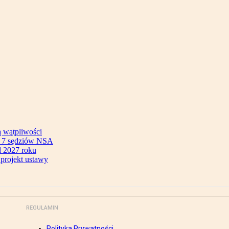
ą wątpliwości
ok 7 sędziów NSA
 2027 roku
 projekt ustawy
REGULAMIN
Polityka Prywatności