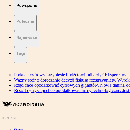
Powiązane
Polecane
Najnowsze
Tagi
Podatek cyfrowy przyniesie budżetowi miliardy? Eksperci maj
Ważny spór o doręczanie decyzji fiskusa rozstrzygnięty. Wyr
Rząd chce opodatkować cyfrowych gigantów. Nowa danina od
Resort cyfryzacji chce opodatkować firmy technologiczne. Jest
KONTAKT
O nas