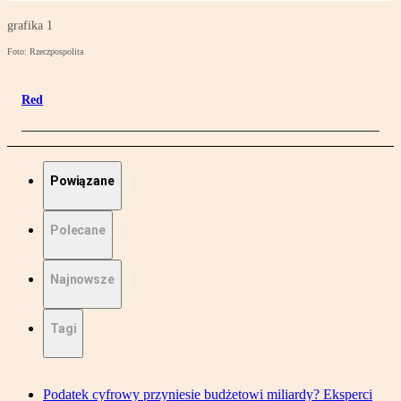
grafika 1
Foto: Rzeczpospolita
Red
Powiązane
Polecane
Najnowsze
Tagi
Podatek cyfrowy przyniesie budżetowi miliardy? Eksperci