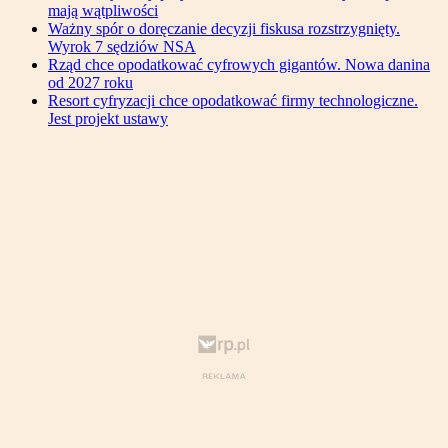
mają wątpliwości
Ważny spór o doręczanie decyzji fiskusa rozstrzygnięty.
Wyrok 7 sędziów NSA
Rząd chce opodatkować cyfrowych gigantów. Nowa danina
od 2027 roku
Resort cyfryzacji chce opodatkować firmy technologiczne.
Jest projekt ustawy