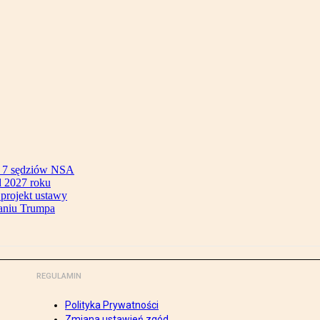
ok 7 sędziów NSA
 2027 roku
 projekt ustawy
aniu Trumpa
REGULAMIN
Polityka Prywatności
Zmiana ustawień zgód