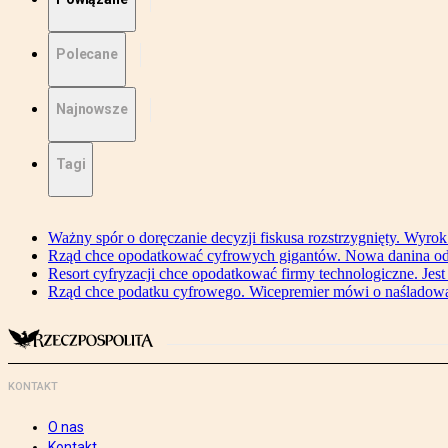
Polecane
Najnowsze
Tagi
Ważny spór o doręczanie decyzji fiskusa rozstrzygnięty. Wyr
Rząd chce opodatkować cyfrowych gigantów. Nowa danina od
Resort cyfryzacji chce opodatkować firmy technologiczne. Jest
Rząd chce podatku cyfrowego. Wicepremier mówi o naśladow
KONTAKT
O nas
Kontakt