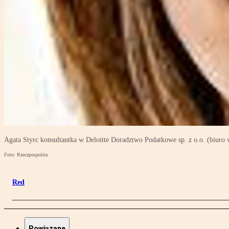
Agata Styrc konsultantka w Deloitte Doradztwo Podatkowe sp. z o.o. (biuro
Foto: Rzeczpospolita
Red
Powiązane