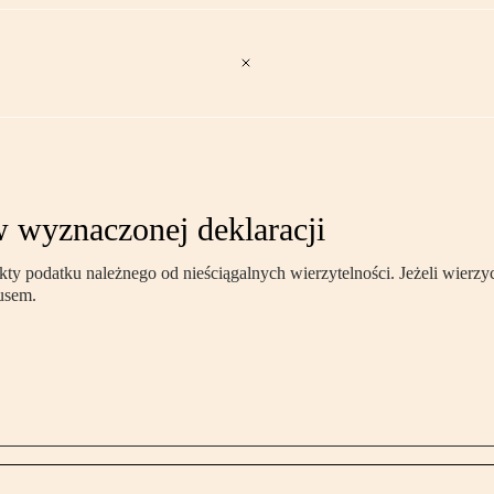
w wyznaczonej deklaracji
y podatku należnego od nieściągalnych wierzytelności. Jeżeli wierzyci
kusem.