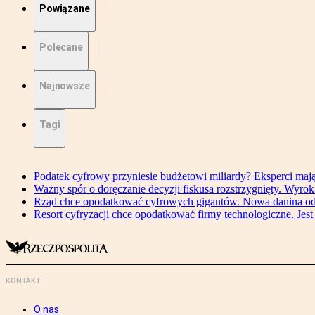
Powiązane
Polecane
Najnowsze
Tagi
Podatek cyfrowy przyniesie budżetowi miliardy? Eksperci maj
Ważny spór o doręczanie decyzji fiskusa rozstrzygnięty. Wyr
Rząd chce opodatkować cyfrowych gigantów. Nowa danina od
Resort cyfryzacji chce opodatkować firmy technologiczne. Jest
KONTAKT
O nas