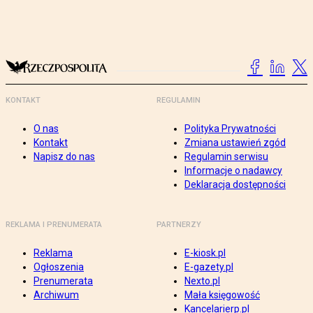
KONTAKT
REGULAMIN
O nas
Polityka Prywatności
Kontakt
Zmiana ustawień zgód
Napisz do nas
Regulamin serwisu
Informacje o nadawcy
Deklaracja dostępności
REKLAMA I PRENUMERATA
PARTNERZY
Reklama
E-kiosk.pl
Ogłoszenia
E-gazety.pl
Prenumerata
Nexto.pl
Archiwum
Mała księgowość
Kancelarierp.pl