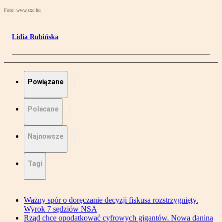
Foto: www.sxc.hu
Lidia Rubińska
Powiązane
Polecane
Najnowsze
Tagi
Ważny spór o doręczanie decyzji fiskusa rozstrzygnięty.
Wyrok 7 sędziów NSA
Rząd chce opodatkować cyfrowych gigantów. Nowa danina