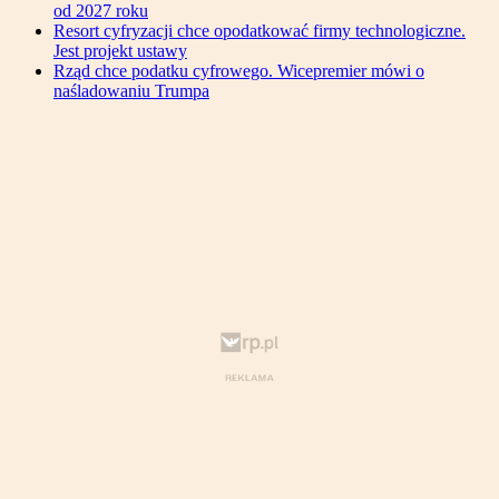
od 2027 roku
Resort cyfryzacji chce opodatkować firmy technologiczne.
Jest projekt ustawy
Rząd chce podatku cyfrowego. Wicepremier mówi o
naśladowaniu Trumpa