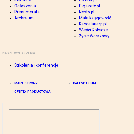
Reklama
E-kiosk.pl
Ogłoszenia
E-gazety.pl
Prenumerata
Nexto.pl
Archiwum
Mała księgowość
Kancelarierp.pl
Wieści Rolnicze
Życie Warszawy
NASZE WYDARZENIA
Szkolenia i konferencje
MAPA STRONY
KALENDARIUM
OFERTA PRODUKTOWA