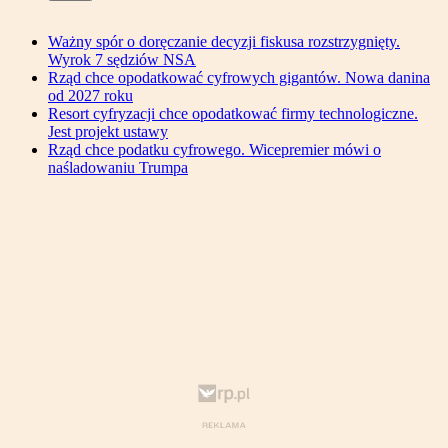
Ważny spór o doręczanie decyzji fiskusa rozstrzygnięty.
Wyrok 7 sędziów NSA
Rząd chce opodatkować cyfrowych gigantów. Nowa danina
od 2027 roku
Resort cyfryzacji chce opodatkować firmy technologiczne.
Jest projekt ustawy
Rząd chce podatku cyfrowego. Wicepremier mówi o
naśladowaniu Trumpa