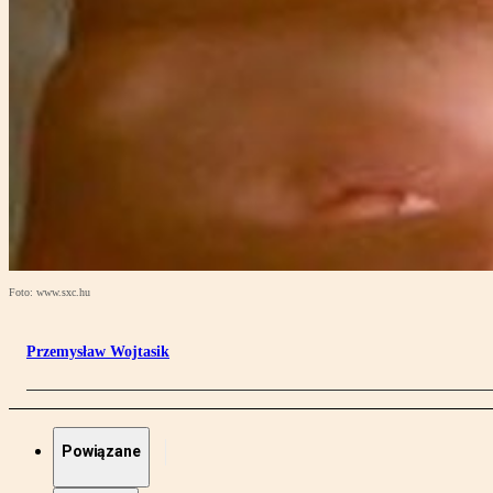
Foto: www.sxc.hu
Przemysław Wojtasik
Powiązane