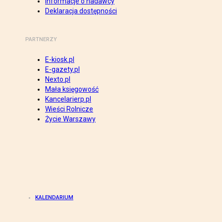
Informacje o nadawcy
Deklaracja dostępności
PARTNERZY
E-kiosk.pl
E-gazety.pl
Nexto.pl
Mała księgowość
Kancelarierp.pl
Wieści Rolnicze
Życie Warszawy
KALENDARIUM