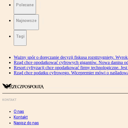
Polecane
Najnowsze
Tagi
Ważny spór o doręczanie decyzji fiskusa rozstrzygnięty. Wyr
Rząd chce opodatkować cyfrowych gigantów. Nowa danina od
Resort cyfryzacji chce opodatkować firmy technologiczne. Jest
Rząd chce podatku cyfrowego. Wicepremier mówi o naśladow
KONTAKT
O nas
Kontakt
Napisz do nas