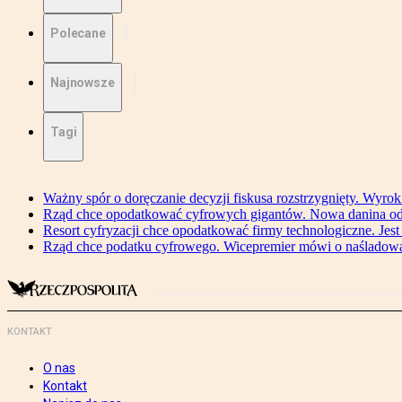
Polecane
Najnowsze
Tagi
Ważny spór o doręczanie decyzji fiskusa rozstrzygnięty. Wyr
Rząd chce opodatkować cyfrowych gigantów. Nowa danina od
Resort cyfryzacji chce opodatkować firmy technologiczne. Jest
Rząd chce podatku cyfrowego. Wicepremier mówi o naśladow
KONTAKT
O nas
Kontakt