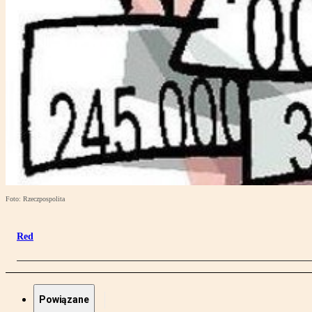
Foto: Rzeczpospolita
Red
Powiązane