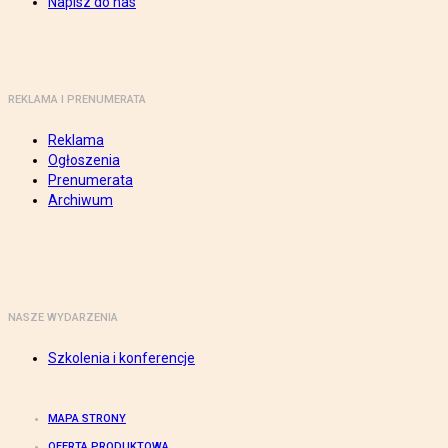
Napisz do nas
REKLAMA I PRENUMERATA
Reklama
Ogłoszenia
Prenumerata
Archiwum
NASZE WYDARZENIA
Szkolenia i konferencje
MAPA STRONY
OFERTA PRODUKTOWA