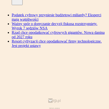
Podatek cyfrowy przyniesie budżetowi miliardy? Eksperci
mają wątpliwości
Ważny spór o doręczanie decyzji fiskusa rozstrzygnięty.
Wyrok 7 sędziów NSA
Rząd chce opodatkować cyfrowych gigantów. Nowa danina
od 2027 roku
Resort cyfryzacji chce opodatkować firmy technologiczne.
Jest projekt ustawy