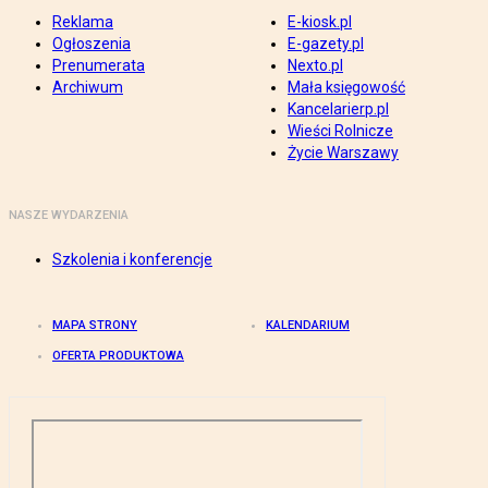
Reklama
E-kiosk.pl
Ogłoszenia
E-gazety.pl
Prenumerata
Nexto.pl
Archiwum
Mała księgowość
Kancelarierp.pl
Wieści Rolnicze
Życie Warszawy
NASZE WYDARZENIA
Szkolenia i konferencje
MAPA STRONY
KALENDARIUM
OFERTA PRODUKTOWA