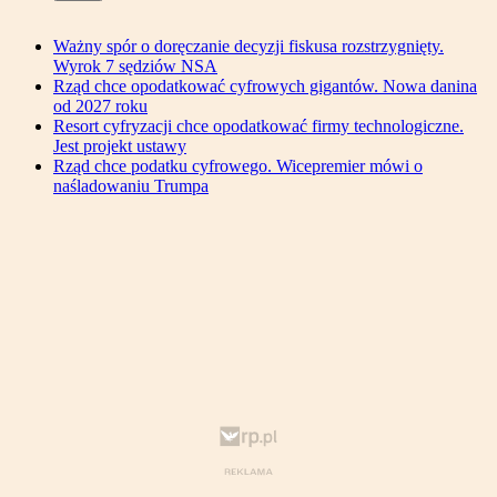
Ważny spór o doręczanie decyzji fiskusa rozstrzygnięty.
Wyrok 7 sędziów NSA
Rząd chce opodatkować cyfrowych gigantów. Nowa danina
od 2027 roku
Resort cyfryzacji chce opodatkować firmy technologiczne.
Jest projekt ustawy
Rząd chce podatku cyfrowego. Wicepremier mówi o
naśladowaniu Trumpa