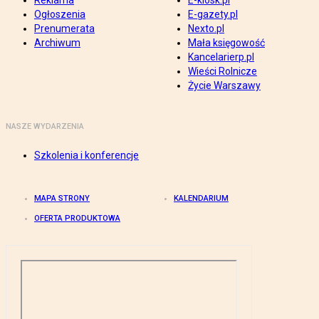
Reklama
E-kiosk.pl
Ogłoszenia
E-gazety.pl
Prenumerata
Nexto.pl
Archiwum
Mała księgowość
Kancelarierp.pl
Wieści Rolnicze
Życie Warszawy
NASZE WYDARZENIA
Szkolenia i konferencje
MAPA STRONY
KALENDARIUM
OFERTA PRODUKTOWA