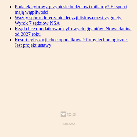
Podatek cyfrowy przyniesie budżetowi miliardy? Eksperci
mają wątpliwości
Ważny spór o doręczanie decyzji fiskusa rozstrzygnięty.
Wyrok 7 sędziów NSA
Rząd chce opodatkować cyfrowych gigantów. Nowa danina
od 2027 roku
Resort cyfryzacji chce opodatkować firmy technologiczne.
Jest projekt ustawy