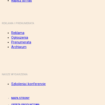
Napisz do nas
REKLAMA I PRENUMERATA
Reklama
Ogłoszenia
Prenumerata
Archiwum
NASZE WYDARZENIA
Szkolenia i konferencje
MAPA STRONY
OFERTA PRODUKTOWA