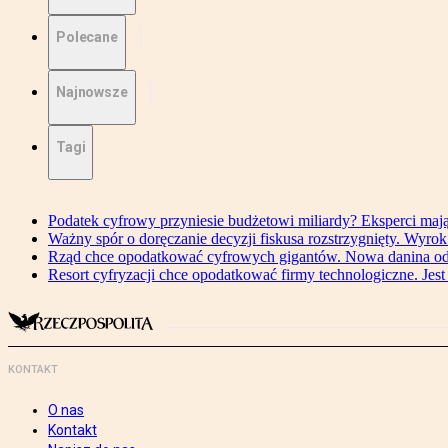
Polecane
Najnowsze
Tagi
Podatek cyfrowy przyniesie budżetowi miliardy? Eksperci maj
Ważny spór o doręczanie decyzji fiskusa rozstrzygnięty. Wyr
Rząd chce opodatkować cyfrowych gigantów. Nowa danina od
Resort cyfryzacji chce opodatkować firmy technologiczne. Jest
KONTAKT
O nas
Kontakt