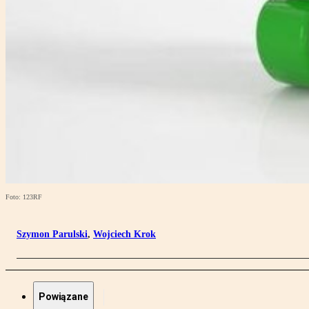
Foto: 123RF
Szymon Parulski
,
Wojciech Krok
Powiązane