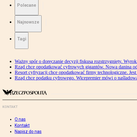
Polecane
Najnowsze
Tagi
Ważny spór o doręczanie decyzji fiskusa rozstrzygnięty. Wyr
Rząd chce opodatkować cyfrowych gigantów. Nowa danina od
Resort cyfryzacji chce opodatkować firmy technologiczne. Jest
Rząd chce podatku cyfrowego. Wicepremier mówi o naśladow
KONTAKT
O nas
Kontakt
Napisz do nas