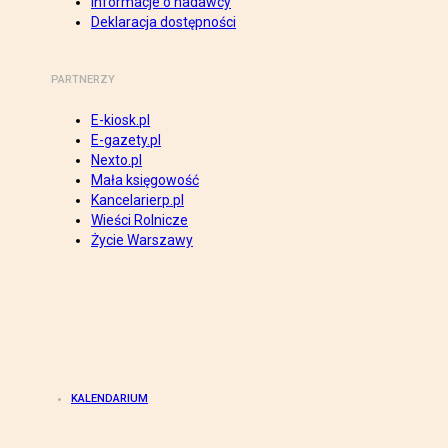
Informacje o nadawcy
Deklaracja dostępności
PARTNERZY
E-kiosk.pl
E-gazety.pl
Nexto.pl
Mała księgowość
Kancelarierp.pl
Wieści Rolnicze
Życie Warszawy
KALENDARIUM