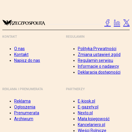
KONTAKT
REGULAMIN
O nas
Polityka Prywatności
Kontakt
Zmiana ustawień zgód
Napisz do nas
Regulamin serwisu
Informacje o nadawcy
Deklaracja dostępności
REKLAMA I PRENUMERATA
PARTNERZY
Reklama
E-kiosk.pl
Ogłoszenia
E-gazety.pl
Prenumerata
Nexto.pl
Archiwum
Mała księgowość
Kancelarierp.pl
Wieści Rolnicze