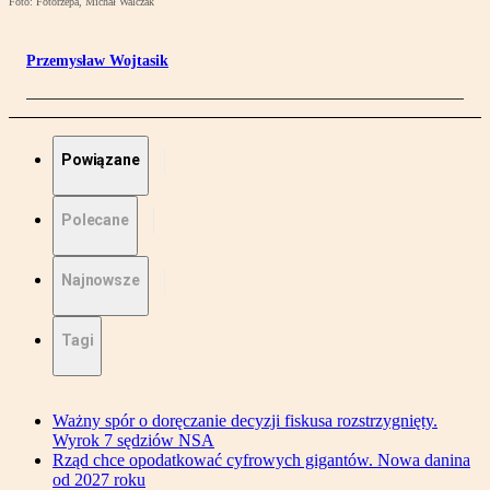
Foto: Fotorzepa, Michał Walczak
Przemysław Wojtasik
Powiązane
Polecane
Najnowsze
Tagi
Ważny spór o doręczanie decyzji fiskusa rozstrzygnięty.
Wyrok 7 sędziów NSA
Rząd chce opodatkować cyfrowych gigantów. Nowa danina
od 2027 roku