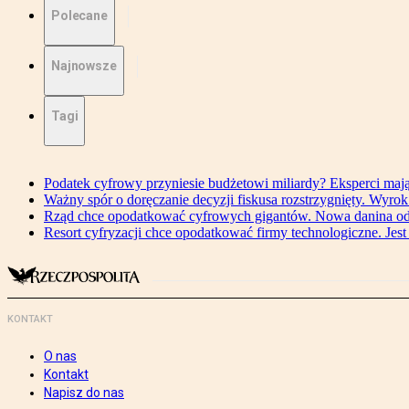
Polecane
Najnowsze
Tagi
Podatek cyfrowy przyniesie budżetowi miliardy? Eksperci maj
Ważny spór o doręczanie decyzji fiskusa rozstrzygnięty. Wyr
Rząd chce opodatkować cyfrowych gigantów. Nowa danina od
Resort cyfryzacji chce opodatkować firmy technologiczne. Jest
KONTAKT
O nas
Kontakt
Napisz do nas