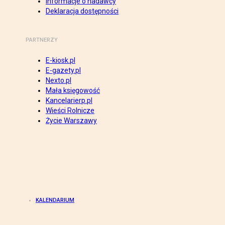
Informacje o nadawcy
Deklaracja dostępności
PARTNERZY
E-kiosk.pl
E-gazety.pl
Nexto.pl
Mała księgowość
Kancelarierp.pl
Wieści Rolnicze
Życie Warszawy
KALENDARIUM